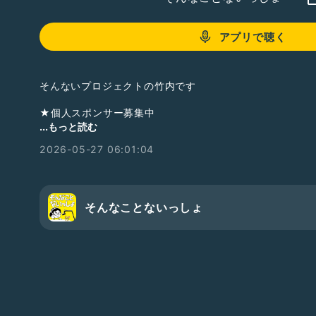
アプリで聴く
そんないプロジェクトの竹内です
★個人スポンサー募集中
この番組では、提供希望券をお送り頂きました方のお名前
...もっと読む
2026-05-27 06:01:04
地上波ラジオ
・ニッポン放送NEXT-RAD出演
掲載記事
・週間ダイヤモンド
そんなことないっしょ
・週間プレイボーイ
・日刊SPA
・夕刊フジ
他…
ラジオトーク
・フォロワー77,000人達成
・2025年ラジオトーク大賞
・2024年ラジオトーク大賞