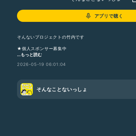
アプリで聴く
そんないプロジェクトの竹内です
★個人スポンサー募集中
この番組では、提供希望券をお送り頂きました方のお名前
...もっと読む
2026-05-19 06:01:04
地上波ラジオ
・ニッポン放送NEXT-RAD出演
掲載記事
・週間ダイヤモンド
そんなことないっしょ
・週間プレイボーイ
・日刊SPA
・夕刊フジ
他…
ラジオトーク
・フォロワー77,000人達成
・2025年ラジオトーク大賞
・2024年ラジオトーク大賞