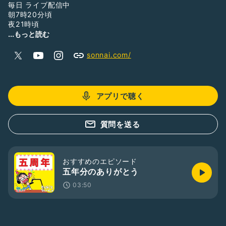
毎日 ライブ配信中
朝7時20分頃
夜21時頃
...もっと読む
地上波ラジオ
sonnai.com/
・ニッポン放送NEXT-RADレギュラー出演
掲載記事
・週間ダイヤモンド
・週間プレイボーイ
アプリで聴く
・日刊SPA
他…
ラジオトーク
質問を送る
・フォロワー73,000人達成
・2021年収録トーク総選挙1位
・2022年収録トーク総選挙3位
・2021年思い出に残るライブ賞受賞
おすすめのエピソード
ポッドキャスト
五年分のありがとう
・そんないプロジェクトリーダー
03:50
・2015年アップル BESTof2015