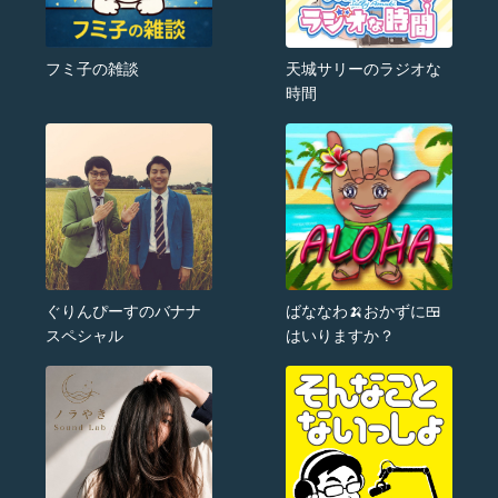
フミ子の雑談
天城サリーのラジオな
時間
ぐりんぴーすのバナナ
ばななわ🍌おかずに🍱
スペシャル
はいりますか？