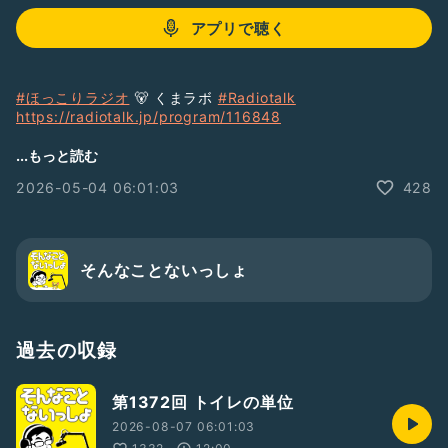
アプリで聴く
#ほっこりラジオ
🐻 くまラボ
#Radiotalk
https://radiotalk.jp/program/116848
...もっと読む
2026-05-04 06:01:03
428
そんないプロジェクトの竹内です
★個人スポンサー募集中
この番組では、提供希望券をお送り頂きました方のお名前を紹
介させて頂いています
そんなことないっしょ
地上波ラジオ
・ニッポン放送NEXT-RAD出演
過去の収録
掲載記事
・週間ダイヤモンド
第1372回 トイレの単位
・週間プレイボーイ
・日刊SPA
2026-08-07 06:01:03
・夕刊フジ