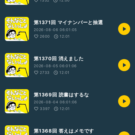
1332
12:00
他…
ラジオトーク
・フォロワー77,000人達成
・2025年ラジオトーク大賞
第1371回 マイナンバーと抽選
・2024年ラジオトーク大賞
2026-08-06 06:01:05
・2021年収録トーク総選挙1位
2600
12:01
・2021年思い出に残るライブ賞受賞
・2022年収録トーク総選挙3位
ポッドキャスト
・そんないプロジェクトリーダー
第1370回 消えました
・2015年アップル BESTof2015
2026-08-05 06:01:06
2733
12:01
【そんないプロジェクトHP】
https://sonnai.com/
第1369回 読書はするな
【ほしいものリスト】
https://www.amazon.jp/hz/wishlist/ls/1R7HCN1UEFUIV?
2026-08-04 06:01:06
ref_=wl_share
3397
12:01
第1368回 答えはメモです