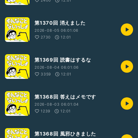
2400
12:01
ラジオトーク
・フォロワー77,000人達成
・2025年ラジオトーク大賞
・2024年ラジオトーク大賞
第1370回 消えました
・2021年収録トーク総選挙1位
2026-08-05 06:01:06
・2021年思い出に残るライブ賞受賞
2730
12:01
・2022年収録トーク総選挙3位
ポッドキャスト
・そんないプロジェクトリーダー
・2015年アップル BESTof2015
第1369回 読書はするな
2026-08-04 06:01:06
【そんないプロジェクトHP】
3359
12:01
https://sonnai.com/
第1368回 答えはメモです
2026-08-03 06:01:04
1239
12:01
第1368回 風邪ひきました