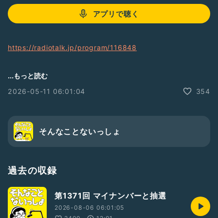
アプリで聴く
https://radiotalk.jp/program/116848
...もっと読む
そんないプロジェクトの竹内です
2026-05-11 06:01:04
354
★個人スポンサー募集中
この番組では、提供希望券をお送り頂きました方のお名前を紹
介させて頂いています
そんなことないっしょ
地上波ラジオ
・ニッポン放送NEXT-RAD出演
掲載記事
過去の収録
・週間ダイヤモンド
・週間プレイボーイ
第1371回 マイナンバーと抽選
・日刊SPA
・夕刊フジ
2026-08-06 06:01:05
他…