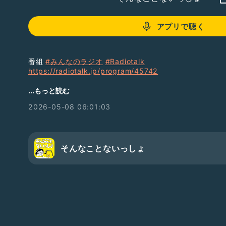
アプリで聴く
番組
#みんなのラジオ
#Radiotalk
https://radiotalk.jp/program/45742
そんないプロジェクトの竹内です
...もっと読む
2026-05-08 06:01:03
★個人スポンサー募集中
この番組では、提供希望券をお送り頂きました方のお名前
地上波ラジオ
そんなことないっしょ
・ニッポン放送NEXT-RAD出演
掲載記事
・週間ダイヤモンド
・週間プレイボーイ
・日刊SPA
・夕刊フジ
他…
ラジオトーク