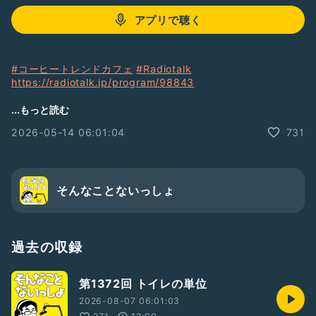
アプリで聴く
#コーヒートレンドカフェ
#Radiotalk
https://radiotalk.jp/program/98843
...もっと読む
そんないプロジェクトの竹内です
2026-05-14 06:01:04
731
★個人スポンサー募集中
この番組では、提供希望券をお送り頂きました方のお名前を紹
介させて頂いています
そんなことないっしょ
地上波ラジオ
・ニッポン放送NEXT-RAD出演
掲載記事
過去の収録
・週間ダイヤモンド
・週間プレイボーイ
第1372回 トイレの単位
・日刊SPA
・夕刊フジ
2026-08-07 06:01:03
他…