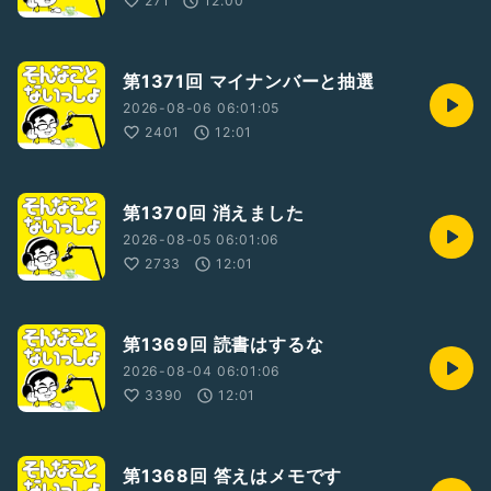
271
12:00
ラジオトーク
・フォロワー 77,000人達成
・2025年度ラジオトーク大賞
・2024年度ラジオトーク大賞
第1371回 マイナンバーと抽選
・2021年収録トーク総選挙1位
2026-08-06 06:01:05
・2021年思い出に残るライブ賞受賞
2401
12:01
・2022年収録トーク総選挙3位
ポッドキャスト
・そんないプロジェクトリーダー
・2015年アップル BESTof2015
第1370回 消えました
2026-08-05 06:01:06
【そんないプロジェクトHP】
2733
12:01
https://sonnai.com/
【ほしいものリスト】
第1369回 読書はするな
https://www.amazon.jp/hz/wishlist/ls/1R7HCN1UEFUIV?
ref_=wl_share
2026-08-04 06:01:06
3390
12:01
第1368回 答えはメモです