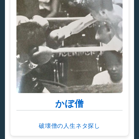
かぼ僧
破壊僧の人生ネタ探し