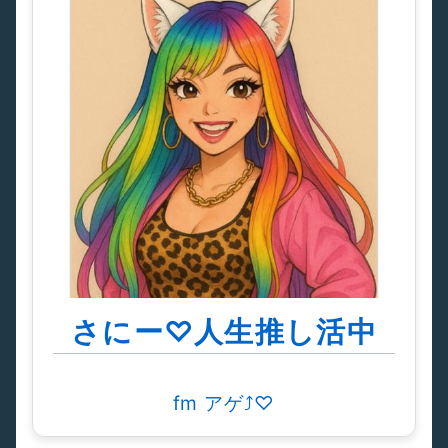
さにー♡人生推し活中
fm アゲ⤴︎♡