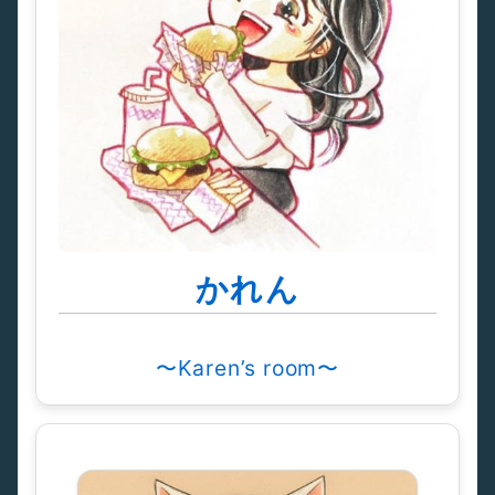
かれん
〜Karen’s room〜