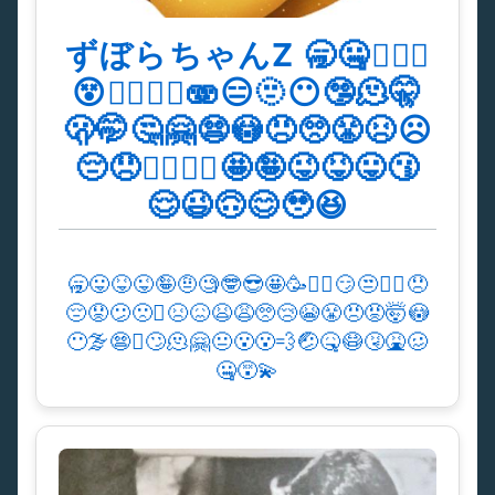
ずぼらちゃんZ 🥱🤐🫩😵‍💫
😵😮‍💨🙄😬🫨😑🫥😶🤥🫠🤫
🫢🤭🤔🤗😨😳😠🥺😤😣☹️
😔😞🙂‍↔️🙂‍↕️🤩🤪😜😝😛😗
😌😉🙃😊🥹😆
🥱😛😝😜🤪🤨🧐🤓😎🤩🥳🙂‍↕️😏😒🙂‍↔️😞
😔😟😕🙁☹️😣😖😫😩🥺😢😭😤😠😡🤯😳
😶‍🌫️😨🫩🙄🫠🤗😐😮😮‍💨🤕🤒😷🤧🤮🥴
🤐😵‍💫