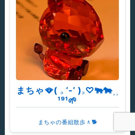
まちゃ🪭( ꜆ ‘-‘ )꜆♡🐃🐄⸒⸒
¹⁹¹🌱
まちゃの番組散歩🚶🐕