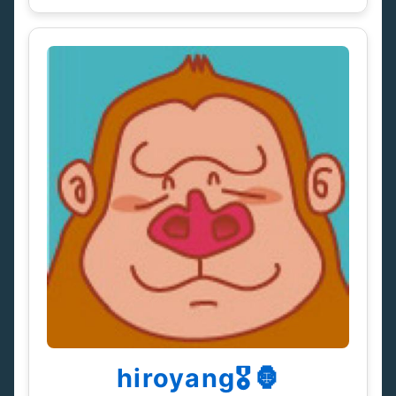
hiroyang🎖️🦍