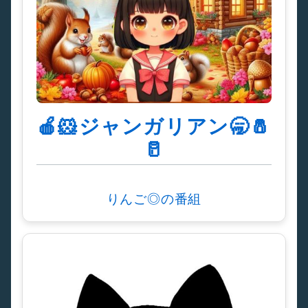
🍎🐹ジャンガリアン🥱🧂
🥛
りんご◎の番組