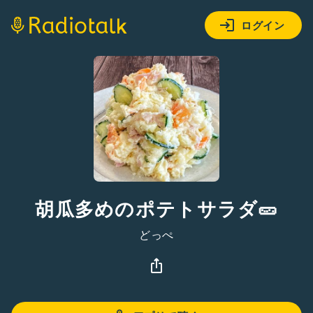
ログイン
胡瓜多めのポテトサラダ🥒
どっぺ