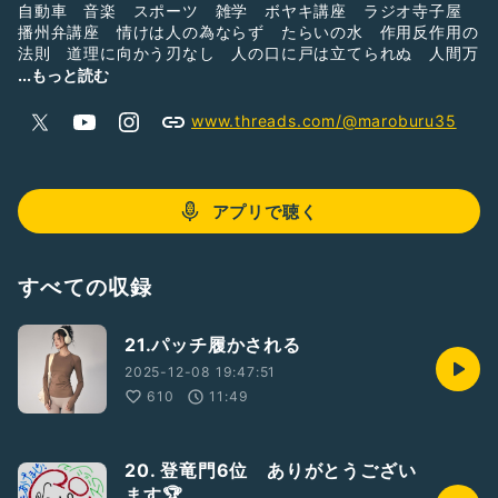
自動車 音楽 スポーツ 雑学 ボヤキ講座 ラジオ寺子屋
播州弁講座 情けは人の為ならず たらいの水 作用反作用の
法則 道理に向かう刃なし 人の口に戸は立てられぬ 人間万
事塞翁が馬 感謝 誠意 味噌汁 玄米ご飯100%
...もっと読む
www.threads.com/@maroburu35
アプリで聴く
すべての収録
21.パッチ履かされる
2025-12-08 19:47:51
610
11:49
20. 登竜門6位 ありがとうござい
ます🏆