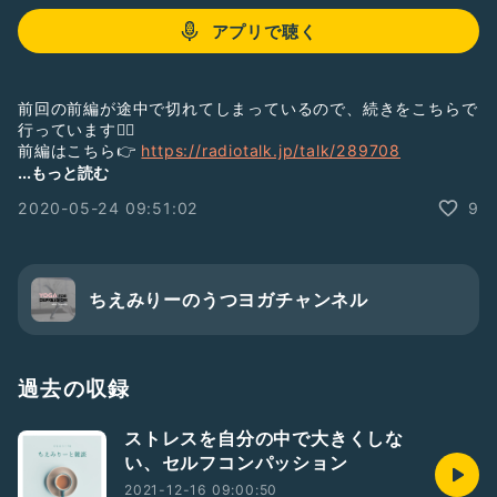
アプリで聴く
前回の前編が途中で切れてしまっているので、続きをこちらで
行っています🧘‍♀️
前編はこちら👉
https://radiotalk.jp/talk/289708
Music:
https://www.bensound.com
...もっと読む
#ヨガ
#ヨガインストラクター
#ひとり語り
#うつ病体験
2020-05-24 09:51:02
9
#うつ
#うつ病
#新人さんいらっしゃい
#家のなかでコレ始めました
#チェアヨガ
ちえみりーのうつヨガチャンネル
過去の収録
ストレスを自分の中で大きくしな
い、セルフコンパッション
2021-12-16 09:00:50