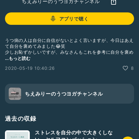
ちえみりーのうつヨガチャンネル
アプリで聴く
うつ病の人は自分に自信がないとよく言いますが、今日はあえ
て自分を褒めてみました😂笑
少しお恥ずかしいですが、みなさんもこれを参考に自分を褒め
てみてください！
...もっと読む
#うつ病
#新人さんいらっしゃい
#うつ
#うつ病体験
2020-05-19 10:40:26
8
#ひとり語り
#落ち着きある
#ヨガ
#ヨガインストラクター
#褒める
#自分に感謝する
ちえみりーのうつヨガチャンネル
過去の収録
ストレスを自分の中で大きくしな