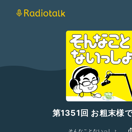
第1351回 お粗末様
そんなことないっしょ