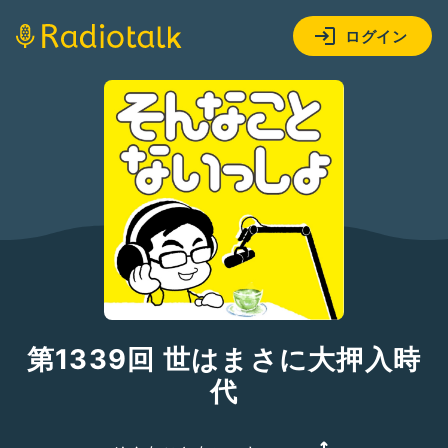
ログイン
第1339回 世はまさに大押入時
代