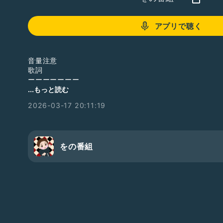
アプリで聴く
音量注意
歌詞
ーーーーーーー
...もっと読む
そう僕は最低の寂しがりやさ
2026-03-17 20:11:19
あぁ 夜の砂浜の水平線
あぁ 歩いていける様な気がする
あぁ ヒッピーの真似事をして遊んでる
をの番組
あぁ あの流れ星の行く方向で
あぁ 一体人が何人◯んでゆくの
あぁ 僕の手は綺麗な手
あぁ この綺麗な手で拳銃を
あぁ 持つ夢を見ているんだ