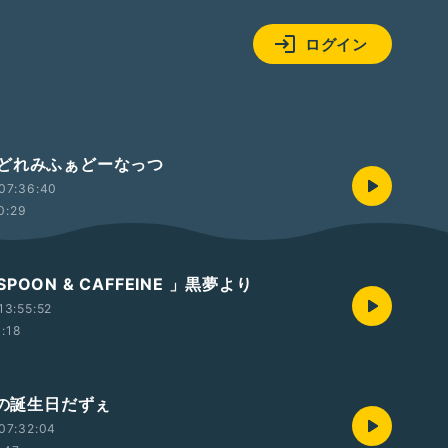
ログイン
どれみふぁどーなっつ
07:36:40
0:29
POON & CAFFEINE 」黒夢より
13:55:52
1:18
様の誕生日だずぇ
07:32:04