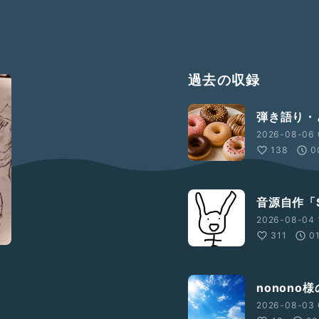
過去の収録
弾き語り・
2026-08-06 
138
0
音源自作「S
2026-08-04 
311
0
nonono
2026-08-03 