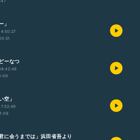
:47
ー」
4:50:27
00:51
どーなつ
08:42:49
0:09
い空」
7:52:49
1:09
君に会うまでは」浜田省吾より