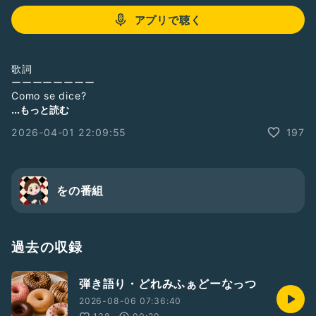
アプリで聴く
歌詞
ーーーーーーーー
Como se dice?
Amor en el tu pa pa pa país?
...もっと読む
2026-04-01 22:09:55
197
Cómo se dice?
Amor en el mundo?
をの番組
和訳
君の国では“愛”ってなんて言うの？
この世界の愛の名は？
過去の収録
ーーーーー
弾き語り・どれみふぁどーなっつ
#オリジナル
#音楽
2026-08-06 07:36:40
#DTM