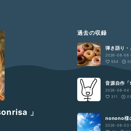
過去の収録
弾き語り・
2026-08-06 
554
0
音源自作「S
2026-08-04 
311
0
onrisa 」
nonono
2026-08-03 