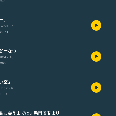
:47
ー」
4:50:27
00:51
どーなつ
08:42:49
0:09
い空」
7:52:49
1:09
君に会うまでは」浜田省吾より