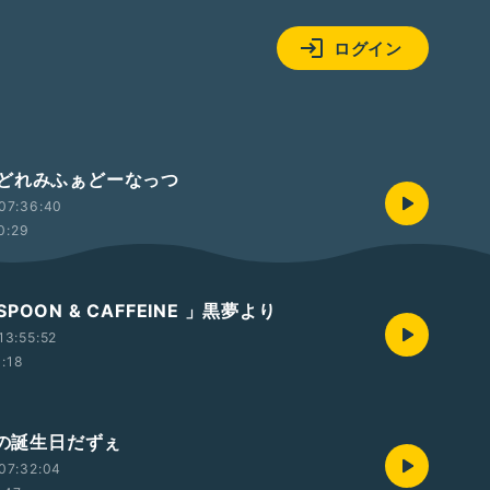
ログイン
どれみふぁどーなっつ
07:36:40
0:29
POON & CAFFEINE 」黒夢より
13:55:52
1:18
様の誕生日だずぇ
07:32:04