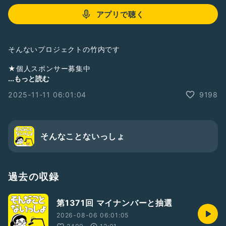
アプリで聴く
そんないプロジェクトの竹内です
★個人スポンサー募集中
この番組では、提供希望券をお送り頂きました方のお名前を紹
...もっと読む
介させて頂いています
2025-11-11 06:01:04
9198
地上波ラジオ
・ニッポン放送NEXT-RAD出演
掲載記事
そんなことないっしょ
・週間ダイヤモンド
・週間プレイボーイ
・日刊SPA
・夕刊フジ
過去の収録
他…
ラジオトーク
第1371回 マイナンバーと抽選
・フォロワー70,000人達成
・2024年ラジオトーク大賞
2026-08-06 06:01:05
・2021年収録トーク総選挙1位