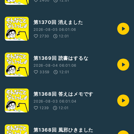
2400
12:01
・2021年思い出に残るライブ賞受賞
・2022年収録トーク総選挙3位
ポッドキャスト
・そんないプロジェクトリーダー
第1370回 消えました
・2015年アップル BESTof2015
2026-08-05 06:01:06
2730
12:01
【そんないプロジェクトHP】
https://sonnai.com/
第1369回 読書はするな
【ほしいものリスト】
https://www.amazon.jp/hz/wishlist/ls/1R7HCN1UEFUIV?
2026-08-04 06:01:06
ref_=wl_share
3359
12:01
#ひとり語り
#テンション高め
第1368回 答えはメモです
2026-08-03 06:01:04
1239
12:01
第1368回 風邪ひきました