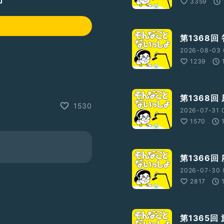
3359
第1368回
2026-08-03 
1239
を紹介させて頂いています
第1368回
1530
2026-07-31 
1570
第1366回
2026-07-30 
2817
第1365回