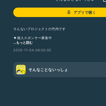
アプリで聴く
そんないプロジェクトの竹内です
★個人スポンサー募集中
この番組では、提供希望券をお送り頂きました方のお名前
...もっと読む
2025-11-04 06:00:05
地上波ラジオ
・ニッポン放送NEXT-RAD出演
掲載記事
・週間ダイヤモンド
そんなことないっしょ
・週間プレイボーイ
・日刊SPA
・夕刊フジ
他…
ラジオトーク
・フォロワー70,000人達成
・2024年ラジオトーク大賞
・2021年収録トーク総選挙1位