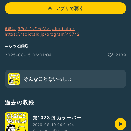
アプリで聴く
#番組
#みんなのラジオ
#Radiotalk
https://radiotalk.jp/program/45742
そんないプロジェクトの竹内です
...もっと読む
2025-08-15 06:01:04
2139
★個人スポンサー募集中
この番組では、提供希望券をお送り頂きました方のお名前を紹
介させて頂いています
そんなことないっしょ
地上波ラジオ
・ニッポン放送NEXT-RAD出演
掲載記事
・週間ダイヤモンド
過去の収録
・週間プレイボーイ
・日刊SPA
第1373回 カラーバー
・夕刊フジ
他…
2026-08-10 06:01:04
ラジオトーク