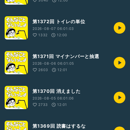
3040
12:00
・フォロワー 70,000人達成
・2024年ラジオトーク大賞
・2021年収録トーク総選挙1位
・2021年思い出に残るライブ賞受賞
第1372回 トイレの単位
・2022年収録トーク総選挙3位
2026-08-07 06:01:03
ポッドキャスト
1332
12:00
・そんないプロジェクトリーダー
・2015年アップル BESTof2015
第1371回 マイナンバーと抽選
【そんないプロジェクトHP】
https://sonnai.com/
2026-08-06 06:01:05
2603
12:01
【ほしいものリスト】
https://www.amazon.jp/hz/wishlist/ls/1R7HCN1UEFUIV?
ref_=wl_share
第1370回 消えました
2026-08-05 06:01:06
2733
12:01
第1369回 読書はするな