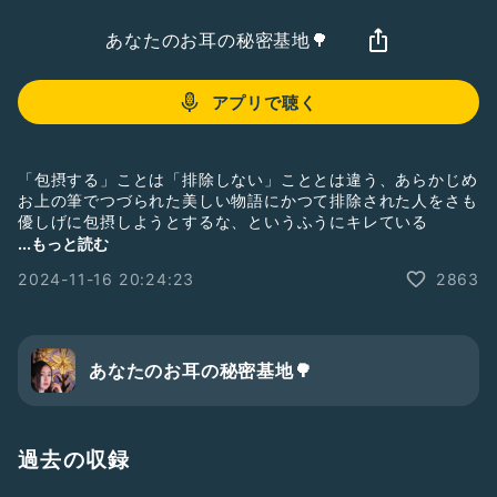
あなたのお耳の秘密基地🌳
アプリで聴く
「包摂する」ことは「排除しない」こととは違う、あらかじめ
お上の筆でつづられた美しい物語にかつて排除された人をさも
優しげに包摂しようとするな、というふうにキレている
...もっと読む
https://www.mhlw.go.jp/wp/hakusyo/kousei/18/dl/1-
2024-11-16 20:24:23
2863
04.pdf
あなたのお耳の秘密基地🌳
過去の収録