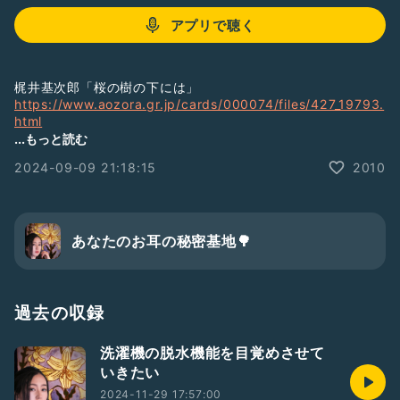
アプリで聴く
梶井基次郎「桜の樹の下には」
https://www.aozora.gr.jp/cards/000074/files/427_19793.
html
...もっと読む
オリジン・ストーリー 138億年全史
2024-09-09 21:18:15
2010
https://www.chikumashobo.co.jp/special/origin_story/
言海
https://www.chikumashobo.co.jp/product/97844800885
43/
あなたのお耳の秘密基地🌳
過去の収録
洗濯機の脱水機能を目覚めさせて
いきたい
2024-11-29 17:57:00