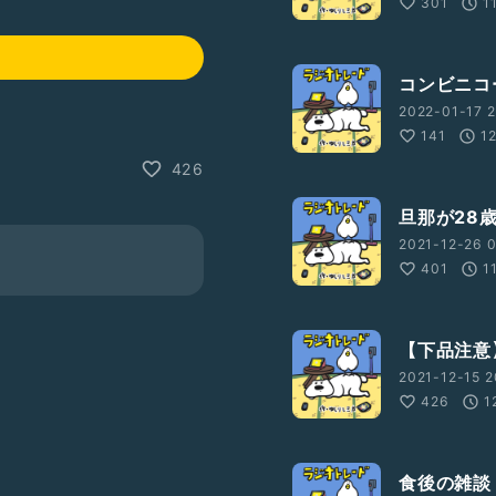
301
1
コンビニコ
2022-01-17 2
141
1
426
旦那が28
2021-12-26 0
401
1
【下品注意】お
2021-12-15 2
426
1
食後の雑談