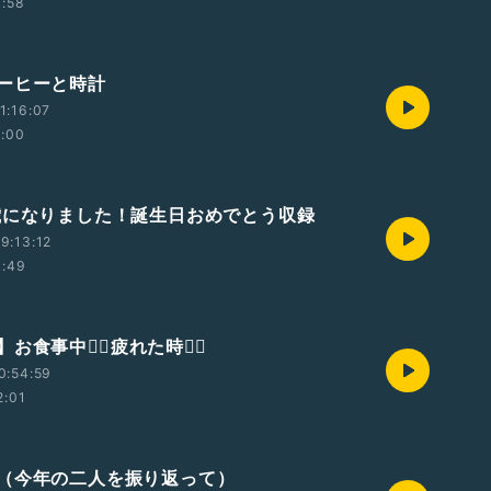
1:58
ーヒーと時計
1:16:07
2:00
歳になりました！誕生日おめでとう収録
9:13:12
1:49
食事中🙅‍♂️疲れた時🙆‍♀️
0:54:59
2:01
（今年の二人を振り返って）