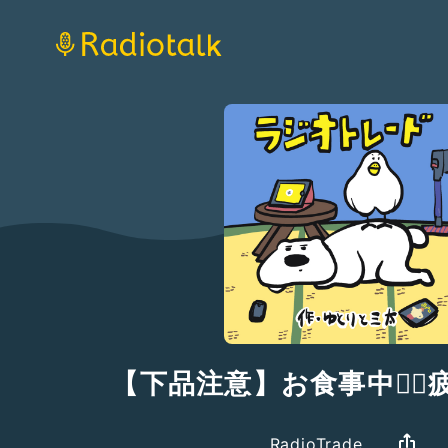
【下品注意】お食事中🙅‍♂️疲れ
RadioTrade