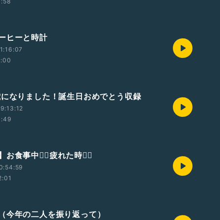
1:58
ーヒーと時計
1:16:07
2:00
歳になりました！誕生日おめでとう収録
9:13:12
1:49
食事中🙅‍♂️疲れた時🙆‍♀️
0:54:59
2:01
（今年の二人を振り返って）