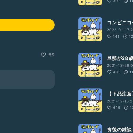
301
1
コンビニコ
2022-01-17 2
141
1
85
旦那が28
2021-12-26 0
401
1
【下品注意】お
2021-12-15 2
426
1
食後の雑談