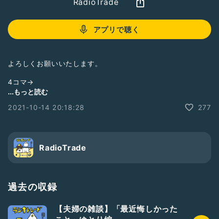
RadioTrade
アプリで聴く
よろしくお願いいたします。
4コマ→
https://twitter.com/radiotrade2/status/14486117932789
...もっと読む
55527?s=21
2021-10-14 20:18:28
277
RadioTrade
過去の収録
【夫婦の雑談】「最近悔しかった