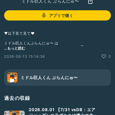
ミドル巨人くん ぶらんにゅ〜
アプリで聴く
▼以下見て見て❤︎
ミドル巨人くんぶらんにゅ〜 は
zaboのサポートポッドキャスト番組です。(③サポート)
...もっと読む
①メインポッドキャスト
2026-06-13 15:14:34
0
【シン野球トーク】
BaseBallCafe べかふぇ／
#べかふぇ
▼
https://podcasts.apple.com/jp/podcast/%E3%82%B7%E3
%83%B3%E9%87%8E%E7%90%83%E3%83%88%E3%83%
ミドル巨人くん ぶらんにゅ〜
BC%E3%82%AF-
baseballcafe%E3%81%B9%E3%81%8B%E3%81%B5%E3%
81%87/id1707783906
過去の収録
②サブポッドキャスト
今夜はマワシなしで・・・／
#ましなし
2026.08.01 【7/31 vsDB：エア
▼