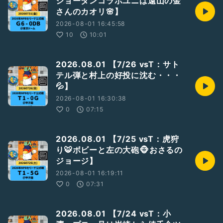
ジョーダンコラボユニは遠山の金
https://open.spotify.com/show/5N12MhN3jET7WOIdWa
さんのカオリ🌸】
04YW?si=69Z98lncRIeUTg_5ZiTWbA
2026-08-01 16:45:58
④サポートポッドキャスト
10
10:01
もっと！週末のポッドキャスター
▼
https://stand.fm/channels/5f420a11907968e29deb63ee
2026.08.01 【7/26 vsT：サト
テル弾と村上の好投に沈む・・・
⑤声日記
💦】
zaboのマイクブルペン
▼
2026-08-01 16:30:38
https://listen.style/p/zabo06/czqzuiie
0
07:15
⑥アーカイブ特集
GiantsCastアーカイブ(年一更新)
2026.08.01 【7/25 vsT：虎狩
▼
り🐯ボビーと左の大砲🐵おさるの
https://podcasts.apple.com/jp/podcast/giantscast%E3%
ジョージ】
82%A2%E3%83%BC%E3%82%AB%E3%82%A4%E3%83%
96/id1743613308
2026-08-01 16:19:11
0
07:31
／
#巨人
／
#ジャイアンツ
／
#Giants
／
#G党
／
#前進
2026.08.01 【7/24 vsT：小