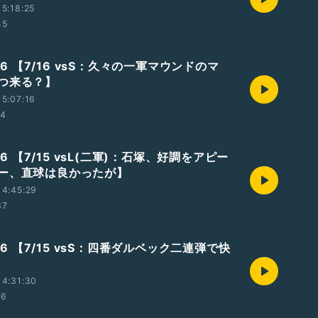
5:18:25
45
.26 【7/16 vsS：久々の一軍マウンドのマ
つ来る？】
5:07:16
14
.26 【7/15 vsL(二軍)：石塚、好調をアピー
ー、直球は良かったが】
14:45:29
37
.26 【7/15 vsS：四番ダルベック二連弾で快
14:31:30
16