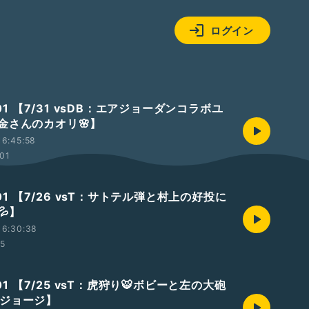
ログイン
.01 【7/31 vsDB：エアジョーダンコラボユ
金さんのカオリ🌸】
16:45:58
:01
8.01 【7/26 vsT：サトテル弾と村上の好投に
💦】
16:30:38
15
.01 【7/25 vsT：虎狩り🐯ボビーと左の大砲
のジョージ】