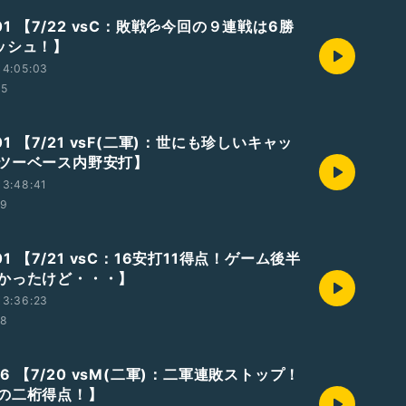
.01 【7/22 vsC：敗戦💦今回の９連戦は6勝
ッシュ！】
14:05:03
35
.01 【7/21 vsF(二軍)：世にも珍しいキャッ
ツーベース内野安打】
13:48:41
19
.01 【7/21 vsC：16安打11得点！ゲーム後半
かったけど・・・】
13:36:23
28
.26 【7/20 vsM(二軍)：二軍連敗ストップ！
の二桁得点！】