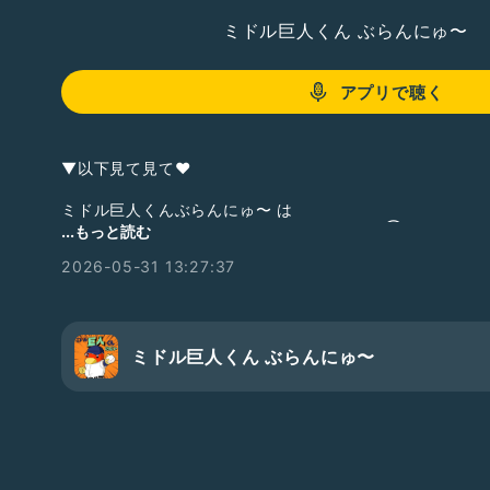
ミドル巨人くん ぶらんにゅ〜
アプリで聴く
▼以下見て見て❤︎
ミドル巨人くんぶらんにゅ〜 は
zaboのサポートポッドキャスト番組です。(③サポート)
...もっと読む
①メインポッドキャスト
2026-05-31 13:27:37
【シン野球トーク】
BaseBallCafe べかふぇ／
#べかふぇ
▼
https://podcasts.apple.com/jp/podcast/%E3%82
%E7%90%83%E3%83%88%E3%83%BC%E3%82%AF-
ミドル巨人くん ぶらんにゅ〜
baseballcafe%E3%81%B9%E3%81%8B%E3%81%B5%E
②サブポッドキャスト
今夜はマワシなしで・・・／
#ましなし
▼
https://open.spotify.com/show/5N12MhN3jET7WOI