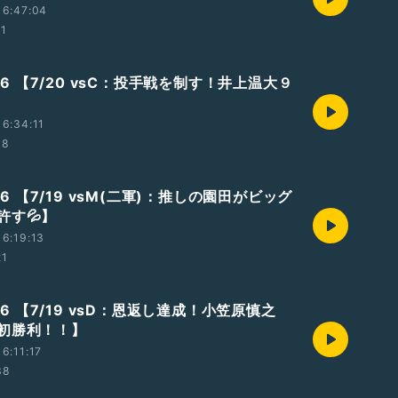
16:47:04
41
7.26 【7/20 vsC：投手戦を制す！井上温大９
6:34:11
08
.26 【7/19 vsM(二軍)：推しの園田がビッグ
許す💦】
6:19:13
21
.26 【7/19 vsD：恩返し達成！小笠原慎之
初勝利！！】
6:11:17
38