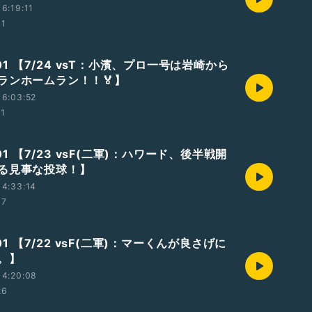
6:19:11
31
8.01 【7/24 vsT：小濱、プロ一号は岩崎から
ランホームラン！！🏅】
16:03:52
01
.01 【7/23 vsF(二軍)：ハワード、後半戦開
る見事な投球！】
14:33:14
07
.01 【7/22 vsF(二軍)：マーくんが良さげに
。】
14:20:08
26