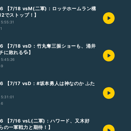
.26 【7/18 vsM(二軍)：ロッテホームラン構
12でストップ！】
5:55:31
11
7.26 【7/18 vsD：竹丸奪三振ショーも、涌井
チに敗れる💦】
5:45:26
39
.26 【7/17 vsD：#坂本勇人は神なのか ふた
5:31:01
46
.26 【7/16 vsL(二軍)：ハワード、又木好
らの一軍戦力と期待！】