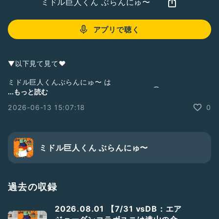
ミドル巨人くん ぶらんにゅ〜
アプリで聴く
▼以下見て見て❤︎
ミドル巨人くんぶらんにゅ〜 は
zaboのサポートポッドキャスト番組です。(③サポート)
...もっと読む
①メインポッドキャスト
2026-06-13 15:07:18
0
【シン野球トーク】
BaseBallCafe べかふぇ／
#べかふぇ
▼
https://podcasts.apple.com/jp/podcast/%E3%82%B7%E3
%83%B3%E9%87%8E%E7%90%83%E3%83%88%E3%83%
ミドル巨人くん ぶらんにゅ〜
BC%E3%82%AF-
baseballcafe%E3%81%B9%E3%81%8B%E3%81%B5%E3%
81%87/id1707783906
過去の収録
②サブポッドキャスト
今夜はマワシなしで・・・／
#ましなし
2026.08.01 【7/31 vsDB：エア
▼