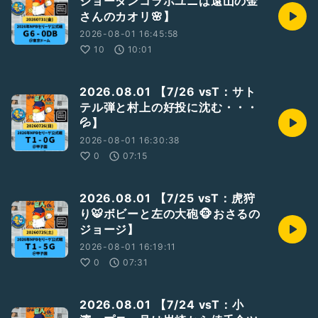
ジョーダンコラボユニは遠山の金
https://open.spotify.com/show/5N12MhN3jET7WOIdWa
さんのカオリ🌸】
04YW?si=69Z98lncRIeUTg_5ZiTWbA
2026-08-01 16:45:58
④サポートポッドキャスト
10
10:01
もっと！週末のポッドキャスター
▼
https://stand.fm/channels/5f420a11907968e29deb63ee
2026.08.01 【7/26 vsT：サト
テル弾と村上の好投に沈む・・・
⑤声日記
💦】
zaboのマイクブルペン
▼
2026-08-01 16:30:38
https://listen.style/p/zabo06/czqzuiie
0
07:15
⑥アーカイブ特集
GiantsCastアーカイブ(年一更新)
2026.08.01 【7/25 vsT：虎狩
▼
り🐯ボビーと左の大砲🐵おさるの
https://podcasts.apple.com/jp/podcast/giantscast%E3%
ジョージ】
82%A2%E3%83%BC%E3%82%AB%E3%82%A4%E3%83%
96/id1743613308
2026-08-01 16:19:11
0
07:31
／
#巨人
／
#ジャイアンツ
／
#Giants
／
#G党
／
#前進
2026.08.01 【7/24 vsT：小