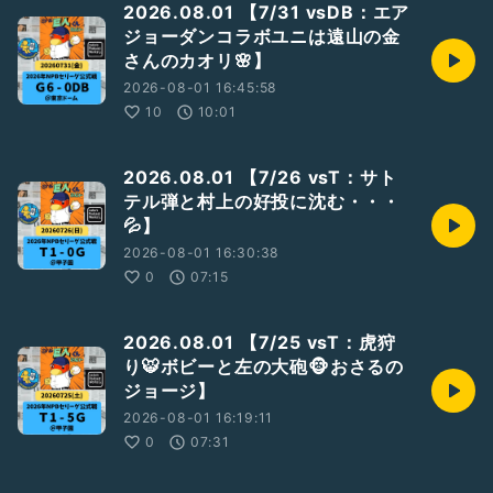
2026.08.01 【7/31 vsDB：エア
▼
ジョーダンコラボユニは遠山の金
https://open.spotify.com/show/5N12MhN3jET7WOIdWa
さんのカオリ🌸】
04YW?si=69Z98lncRIeUTg_5ZiTWbA
2026-08-01 16:45:58
④サポートポッドキャスト
10
10:01
もっと！週末のポッドキャスター
▼
https://stand.fm/channels/5f420a11907968e29deb63ee
2026.08.01 【7/26 vsT：サト
テル弾と村上の好投に沈む・・・
⑤声日記
💦】
zaboのマイクブルペン
▼
2026-08-01 16:30:38
https://listen.style/p/zabo06/czqzuiie
0
07:15
⑥アーカイブ特集
GiantsCastアーカイブ(年一更新)
2026.08.01 【7/25 vsT：虎狩
▼
り🐯ボビーと左の大砲🐵おさるの
https://podcasts.apple.com/jp/podcast/giantscast%E3%
ジョージ】
82%A2%E3%83%BC%E3%82%AB%E3%82%A4%E3%83%
96/id1743613308
2026-08-01 16:19:11
0
07:31
／
#巨人
／
#ジャイアンツ
／
#Giants
／
#G党
／
#前進