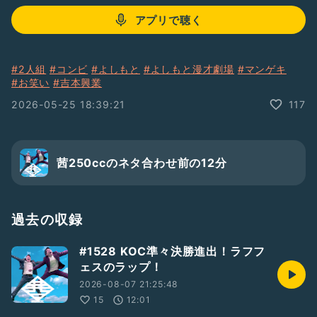
アプリで聴く
#2人組
#コンビ
#よしもと
#よしもと漫才劇場
#マンゲキ
#お笑い
#吉本興業
2026-05-25 18:39:21
117
茜250ccのネタ合わせ前の12分
過去の収録
#1528 KOC準々決勝進出！ラフフ
ェスのラップ！
2026-08-07 21:25:48
15
12:01