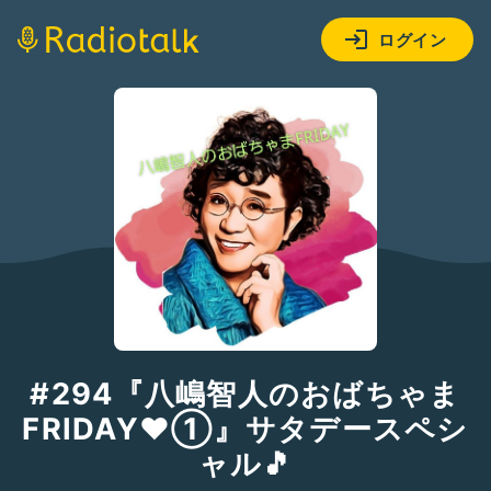
ログイン
#294『八嶋智人のおばちゃま
FRIDAY❤①』サタデースペシ
ャル🎵