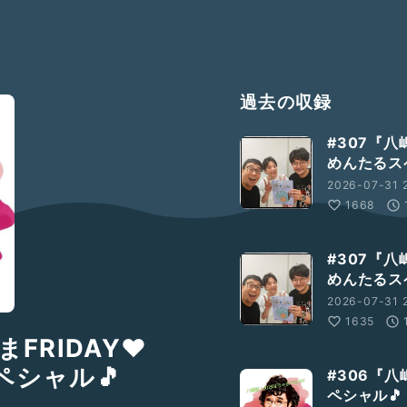
過去の収録
#307『
めんたるス
2026-07-31 
1668
#307『
めんたるス
2026-07-31 2
1635
FRIDAY❤️
ペシャル🎵
#306『八
ペシャル🎵