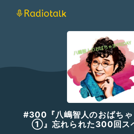
#300『八嶋智人のおばちゃま
①』忘れられた300回ス