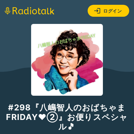
ログイン
#298『八嶋智人のおばちゃま
FRIDAY❤②』お便りスペシャ
ル🎵