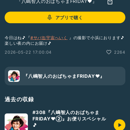
『八嶋智人のおばちゃまFRIDAY❤️』
アプリで聴く
今日はね🎵『
#サバ缶宇宙へいく
』の撮影で小浜におります🎵
楽しい夜の内にお届け🎵
2026-05-22 17:00:04
2264
『八嶋智人のおばちゃまFRIDAY❤️』
過去の収録
#308『八嶋智人のおばちゃま
FRIDAY❤️②』お便りスペシャル
🎵