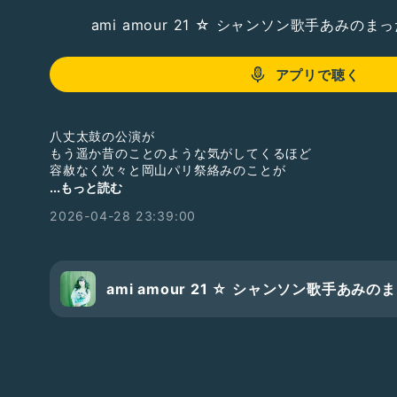
ami amour 21 ☆ シャンソン歌手あみの
アプリで聴く
八丈太鼓の公演が
もう遥か昔のことのような気がしてくるほど
容赦なく次々と岡山パリ祭絡みのことが
押し寄せてきています
...もっと読む
2026-04-28 23:39:00
いよいよですち
5/3
ルネスホールで13:00開演
チケットございます
ami amour 21 ☆ シャンソン歌手あみ
是非、お誘い合わせて
お出かけくださいませ♡
写真の黄八丈は
着付けのプロでもいらっしゃる、