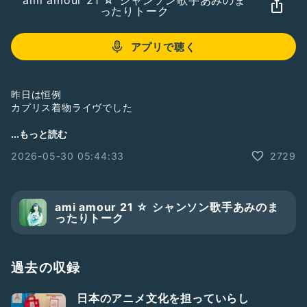
ami amour 21 ☆ シャンソン歌手あみのま
ったりトーク
アプリで聴く
昨日は恒例
カプリス着物ライヴでした
野村呉服店で素敵に着付けていただいたのですが
...もっと読む
その時にオススメしていただいた
2026-05-30 05:44:33
2729
「すずろベルト」
こういうのを探していたのです
これはいい♡
ami amour 21 ☆ シャンソン歌手あみのま
ったりトーク
大ヒット商品らしく
ようやく再入荷したそう
きょうはそのお話と
過去の収録
苫小牧の駅前の深刻な状況を
お話しています
日本のアニメ文化を担っていらし