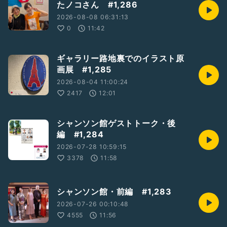
たノコさん #1,286
カプリスライヴ
あと1日となりました
2026-08-08 06:31:13
0
11:42
今夜は弾き語りもすることに
5/31東京に戻って
ギャラリー路地裏でのイラスト原
空港からそのままパリ祭稽古へ
画展 #1,285
2026-08-04 11:00:24
そして夜は千葉県市川市
『天使のコンチェルト』でライヴ
2417
12:01
珍しいことに
葵めぐみさんとご一緒です
シャンソン館ゲストトーク・後
編 #1,284
ピアノ＆シンセ 今野勝晴さん
2026-07-28 10:59:15
3378
11:58
是非、今宵のカプリス最終日と
天使のコンチェルト
聴きにいらしてくださいね
シャンソン館・前編 #1,283
#野村呉服店着付
2026-07-26 00:10:48
#カプリス着物ライヴ
4555
11:56
#すずろベルト