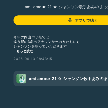
ami amour 21 ☆ シャンソン歌手あみの
アプリで聴く
今年の岡山パリ祭では
違う局の3名のアナウンサーの方たちにも
シャンソンを歌っていただきます
...もっと読む
RSK山陽放送
2026-06-13 08:43:15
一坪花音さん
TSC テレビせとうち
浅井批文さん
ami amour 21 ☆ シャンソン歌手あみ
OHK 岡山放送
佐藤樹理さん
昨日は奇跡的に超ご多忙の3名の方が
揃うことができ、
練習することができました