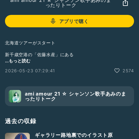
ami amour 21 ☆ シャンソン歌手あみのま
ったりトーク
アプリで聴く
北海道ツアーがスタート
新千歳空港の「佐藤水産」にある
サーモンロールが好き過ぎて
...もっと読む
毎回、東京に帰る時に
2026-05-23 07:29:41
2574
自分のお土産として買うんですけど
昨日は着いてすぐに
どうしても食べたくなって
「佐藤水産」に直行
ami amour 21 ☆ シャンソン歌手あみのま
ったりトーク
これで北海道滞在中
毎日サーモン♡
初日にいらしてくださったお客様が
過去の収録
ご飯と藁にくるまった
美味しい納豆を持たせてくださったので
ギャラリー路地裏でのイラスト原
朝ごはんが楽しみです