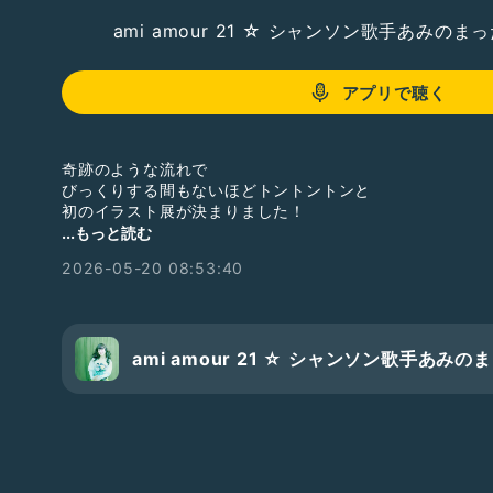
ami amour 21 ☆ シャンソン歌手あみの
アプリで聴く
奇跡のような流れで
びっくりする間もないほどトントントンと
初のイラスト展が決まりました！
...もっと読む
あみイラストを愛してくださっているご夫妻の
2026-05-20 08:53:40
お力添えで実現することに♡
イラスト展は
大きな夢のひとつでしたので
とても嬉しいです
ami amour 21 ☆ シャンソン歌手あみ
詳細はまたSNSでも告知させていただきますが
まずはホヤホヤ情報を
Radiotalkでお話させていただきました
不思議なご縁を感じるアニメーターの