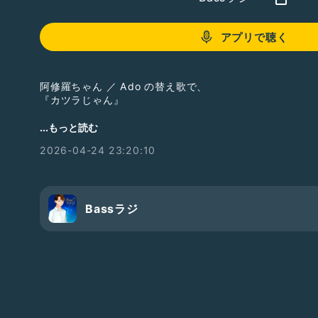
アプリで聴く
阿修羅ちゃん ／ Ado の替え歌で、
『カツラじゃん』
✍歌詞✍️
...もっと読む
毛 あんま残っちゃいない
2026-04-24 23:20:10
彼の毛が抜け外の世界に浮遊
生え際の足し方を学んでる
毛が生えるためなら金を出す
髪切られた分だけ肩落とす
Bassラジ
ツルツルのおつむをどうにかして
薄ら寒い頭皮露わになる
もう生えない額とバイバイ出来ぬなら
カツラになって暮らすわ
抜ける 薄毛 薄毛 薄毛 細毛のまま
生える STEP STEP STEP 覆えよ肌