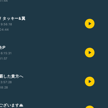
01:44
 / タッキー&翼
9:56:18
04:44
おP
6:15:31
01:57
覇した貴方へ
3:57:28
08:28
ございます🙏