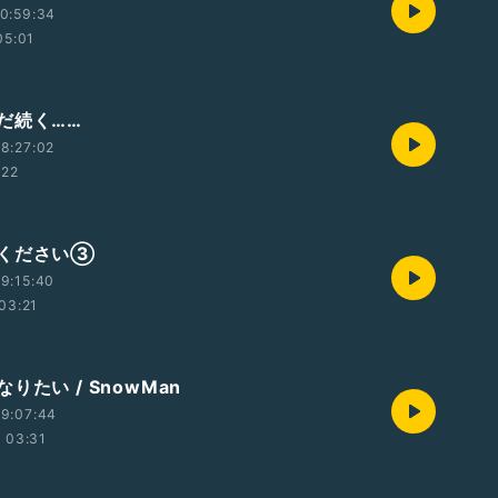
0:59:34
05:01
だ続く……
8:27:02
:22
ください③
9:15:40
03:21
りたい / SnowMan
9:07:44
03:31