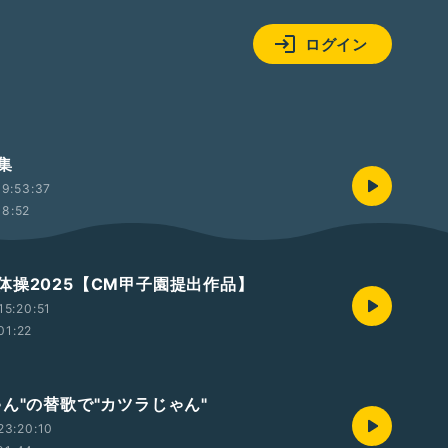
ログイン
集
9:53:37
08:52
体操2025【CM甲子園提出作品】
5:20:51
01:22
ゃん"の替歌で"カツラじゃん"
23:20:10