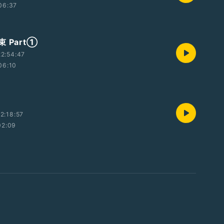
06:37
 Part①
2:54:47
06:10
2:18:57
02:09