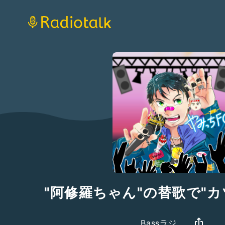
"阿修羅ちゃん"の替歌で"カ
Bassラジ