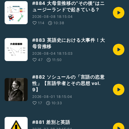
#884 大母音推移の“その後”はニ
ュージーランドで起きている？
2026-08-08 18:15:04
114
10:38
#883 英語史における大事件！大
母音推移
2026-08-04 18:15:03
47
11:50
#882 ソシュールの「言語の恣意
性」【言語学者とその思想 vol.
9】
2026-08-01 18:15:04
17
10:33
#881 差別と英語