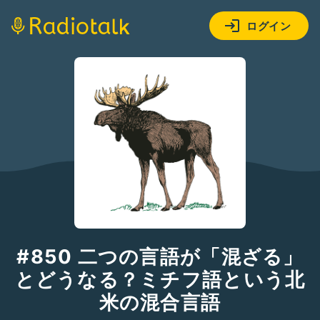
ログイン
#850 二つの言語が「混ざる」
とどうなる？ミチフ語という北
米の混合言語