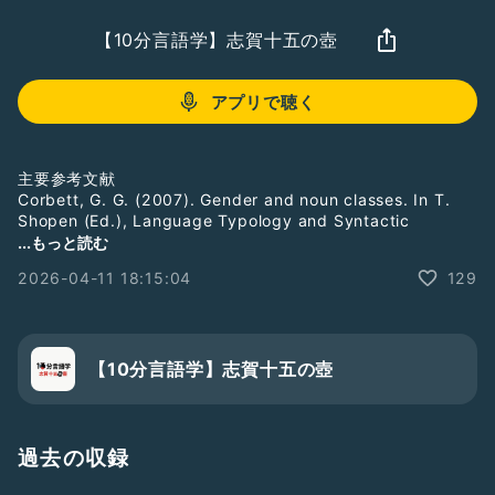
【10分言語学】志賀十五の壺
アプリで聴く
主要参考文献
Corbett, G. G. (2007). Gender and noun classes. In T.
Shopen (Ed.), Language Typology and Syntactic
Description (pp. 241–279). chapter, Cambridge:
...もっと読む
Cambridge University Press.
2026-04-11 18:15:04
129
おたより▶︎
https://bit.ly/33brsWk
X▶︎
https://x.com/sigajugo
オリジナルグッズ▶︎
https://suzuri.jp/sigajugo
Instagram▶︎
https://www.instagram.com/sigajugo/
【10分言語学】志賀十五の壺
LINEオープンチャット▶︎
https://bit.ly/3rzB6eJ
note▶︎
https://note.com/sigajugo
BGM・効果音: MusMus▶︎
http://musmus.main.jp/
過去の収録
#落ち着きある
#ひとり語り
#豆知識
#雑学
#教育