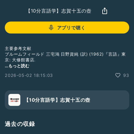
【10分言語学】志賀十五の壺
アプリで聴く
主要参考文献
ブルームフィールド 三宅鴻 日野資純 (訳) (1962)『言語』東
京: 大修館書店.
...もっと読む
おたより▶︎
https://bit.ly/33brsWk
2026-05-02 18:15:03
93
X▶︎
https://x.com/sigajugo
オリジナルグッズ▶︎
https://suzuri.jp/sigajugo
Instagram▶︎
https://www.instagram.com/sigajugo/
LINEオープンチャット▶︎
https://bit.ly/3rzB6eJ
note▶︎
https://note.com/sigajugo
【10分言語学】志賀十五の壺
BGM・効果音: MusMus▶︎
http://musmus.main.jp/
#落ち着きある
#ひとり語り
#豆知識
#雑学
#教育
過去の収録