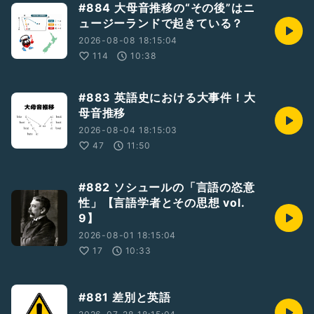
#884 大母音推移の“その後”はニ
ュージーランドで起きている？
2026-08-08 18:15:04
114
10:38
#883 英語史における大事件！大
母音推移
2026-08-04 18:15:03
47
11:50
#882 ソシュールの「言語の恣意
性」【言語学者とその思想 vol.
9】
2026-08-01 18:15:04
17
10:33
#881 差別と英語