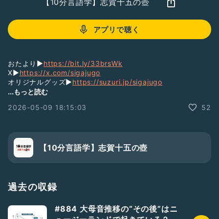
【10分言語学】志賀十五の壺
アプリで聴く
おたより▶︎
https://bit.ly/33brsWk
X▶︎
https://x.com/sigajugo
オリジナルグッズ▶︎
https://suzuri.jp/sigajugo
LINEスタンプ▶︎
https://x.gd/i9F5F
...もっと読む
LINEオープンチャット▶︎
https://x.gd/uTBNJ
2026-05-09 18:15:03
52
note▶︎
https://note.com/sigajugo
Instagram▶︎
https://www.instagram.com/sigajugo/
BGM・効果音: MusMus▶︎
http://musmus.main.jp/
#落ち着きある
#ひとり語り
#豆知識
#雑学
#教育
【10分言語学】志賀十五の壺
過去の収録
#884 大母音推移の“その後”はニ