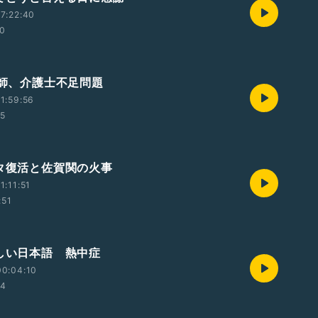
7:22:40
10
護師、介護士不足問題
1:59:56
55
ータ復活と佐賀関の火事
1:11:51
:51
さしい日本語 熱中症
00:04:10
34