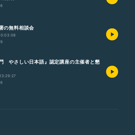
36
務署の無料相談会
00:03:08
49
『入門 やさしい日本語』認定講座の主催者と懇
23:29:27
06