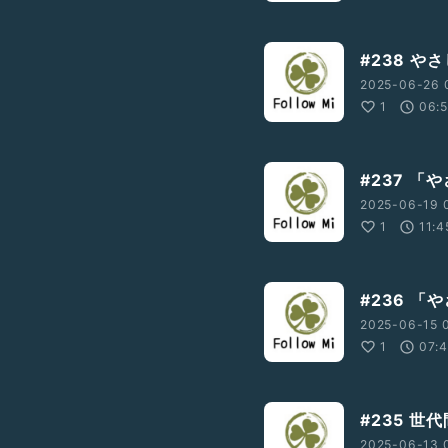
#238 
2025-06-26 0
1
06:
#237 
2025-06-19 
1
11:4
#236 
2025-06-15 0
1
07:
#235 
2025-06-13 0