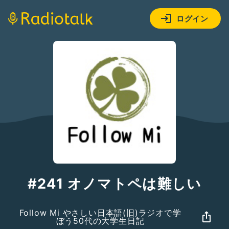
ログイン
#241 オノマトペは難しい
Follow Mi やさしい日本語(旧)ラジオで学
ぼう50代の大学生日記