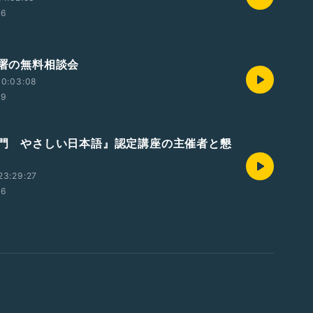
36
務署の無料相談会
00:03:08
49
『入門 やさしい日本語』認定講座の主催者と懇
23:29:27
06