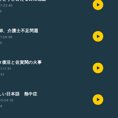
7:22:40
10
護師、介護士不足問題
1:59:56
55
ータ復活と佐賀関の火事
1:11:51
:51
さしい日本語 熱中症
00:04:10
34