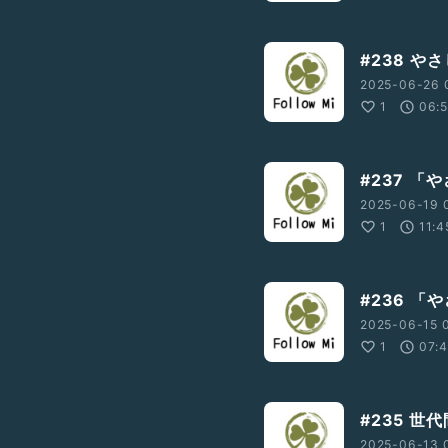
#238 
2025-06-26 0
1
06:
#237 
2025-06-19 
1
11:4
#236 
2025-06-15 0
1
07:
#235 
2025-06-13 0