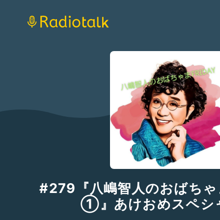
#279『八嶋智人のおばちゃま
①』あけおめスペシャ