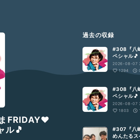
過去の収録
#308『八
ペシャル🎵
2026-08-07 
1294
#308『八
ペシャル🎵
2026-08-07 
1803
FRIDAY❤
ル🎵
#307『
めんたるス