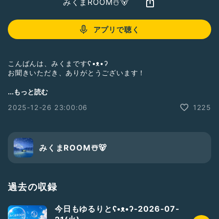
みくまROOM☃️🐻
アプリで聴く
こんばんは、みくまですʕ•ᴥ•ʔ
お聞きいただき、ありがとうございます！
...もっと読む
今日はコーナーから
2025-12-26 23:00:06
1225
*<お題ガチャ>
*<メッセージトーク(お便りの返信✉✍)>
あと、近況を少し話してます。
みくまROOM☃️🐻
オープニング、ちょっと変わりました( •ᴗ• )
ぜひ聞いてみてね！
過去の収録
今日もゆるりとʕ•ᴥ•ʔ-2026-07-