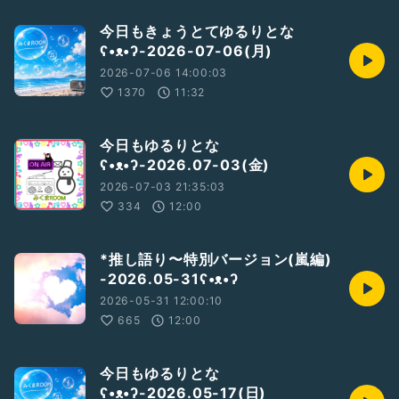
#コラボ大歓迎
#聴くだけ歓迎
今日もきょうとてゆるりとな
#お便り大歓迎
ʕ•ᴥ•ʔ-2026-07-06(月)
#お便り募集中
2026-07-06 14:00:03
#お便りお待ちしてます
1370
11:32
#楽しくワイワイしたい
#ラジオの輪をひろげよう
今日もゆるりとな
ʕ•ᴥ•ʔ-2026.07-03(金)
2026-07-03 21:35:03
334
12:00
*推し語り〜特別バージョン(嵐編)
-2026.05-31ʕ•ᴥ•ʔ
2026-05-31 12:00:10
665
12:00
今日もゆるりとな
ʕ•ᴥ•ʔ-2026.05-17(日)