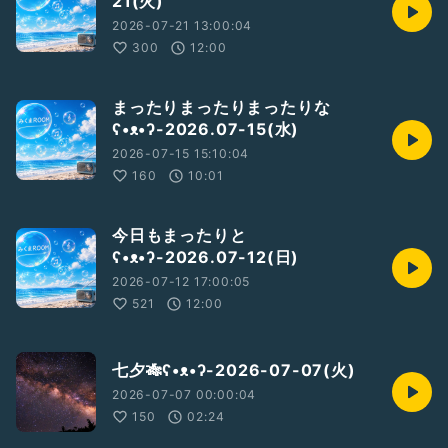
21(火)
みんなからのお便り・♡・質問・ご意見・感想コメント・
コラボ依頼・フォローや番組で語って欲しい話題や番宣して欲
2026-07-21 13:00:04
しい事など
300
12:00
是非送ってください
お待ちしてます(・ω・)ノ
まったりまったりまったりな
ʕ•ᴥ•ʔ-2026.07-15(水)
リアクションたくさんくれると
2026-07-15 15:10:04
とても喜びますʕ•ᴥ•ʔ
160
10:01
#女性トーカー
#みくまROOM
#みくルム
今日もまったりと
#無理しない夜
ʕ•ᴥ•ʔ-2026.07-12(日)
#みんな仲良く
2026-07-12 17:00:05
#ひとり語り
521
12:00
#初心者ようこそ
#初見さん歓迎
#新人さんいらっしゃい
#ラジオを聴こう
七夕🎋ʕ•ᴥ•ʔ-2026-07-07(火)
#メッセージ待ってます
2026-07-07 00:00:04
#手紙を書こう
150
02:24
#コメント歓迎
#コメント読みます