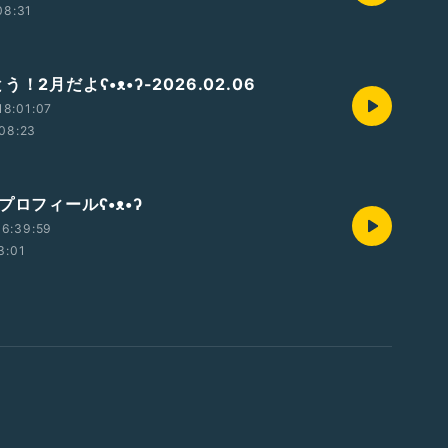
08:31
！2月だよʕ•ᴥ•ʔ-2026.02.06
18:01:07
08:23
プロフィールʕ•ᴥ•ʔ
16:39:59
3:01