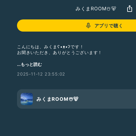
みくまROOM☃️🐻
アプリで聴く
こんにちは、みくまʕ•ᴥ•ʔです！
お聞きいただき、ありがとうございます！
...もっと読む
今日はコーナーから
2025-11-12 23:55:02
・<お題ガチャ>
・<メッセージトーク(お便りの返信✉✍)>
の2つにてゆるりとお送りします(*^^*)
みくまROOM☃️🐻
みんなからのお便り・♡・質問・ご意見・感想コメント・
コラボ依頼・フォローや番組で語って欲しい話題や番宣し
是非送ってください
お待ちしてます(・ω・)ノ