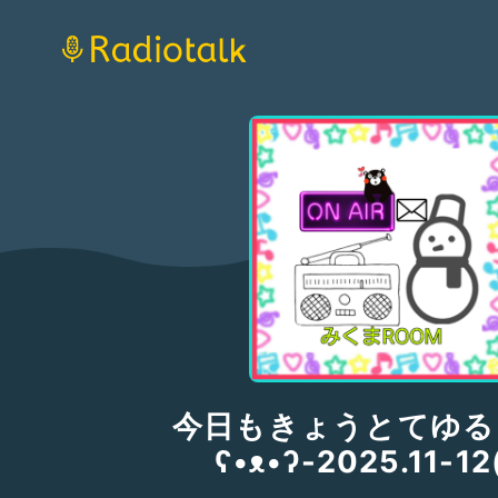
今日もきょうとてゆる
ʕ•ᴥ•ʔ-2025.11-12