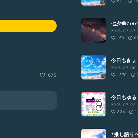
521
1
七夕🎋ʕ•ᴥ•
2026-07-07 
150
0
今日もきょう
2026-07-06 
1370
675
今日もゆるりと
2026-07-03 
334
1
て欲しい事など
*推し語り〜特